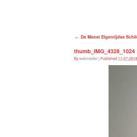
Han Schuil
←
De Meest Eigentijdse Schild
thumb_IMG_4328_1024
By
webmaster
|
Published
11-07-201