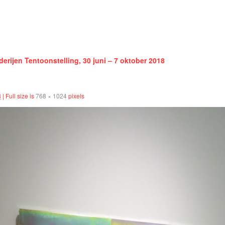
erijen Tentoonstelling, 30 juni – 7 oktober 2018
8
|
Full size is
768 × 1024
pixels