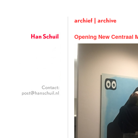
Han Schuil
Opening New Centraal M